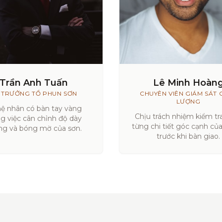
Trần Anh Tuấn
Lê Minh Hoàn
 TRƯỞNG TỔ PHUN SƠN
CHUYÊN VIÊN GIÁM SÁT 
LƯỢNG
ệ nhân có bàn tay vàng
Chịu trách nhiệm kiểm tra
ng việc cân chỉnh độ dày
từng chi tiết góc cạnh củ
g và bóng mờ của sơn.
trước khi bàn giao.