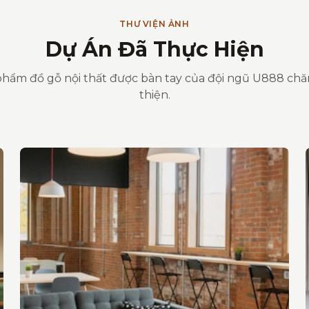
THƯ VIỆN ẢNH
Dự Án Đã Thực Hiện
hẩm đồ gỗ nội thất được bàn tay của đội ngũ U888 ch
thiện.