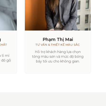
g
Phạm Thị Mai
CHẤT
TƯ VẤN & THIẾT KẾ MÀU SẮC
Hỗ trợ khách hàng lựa chọn
 tỉ mỉ
tông màu sơn và mức độ bóng
a đồ gỗ
bẩy tối ưu cho không gian.