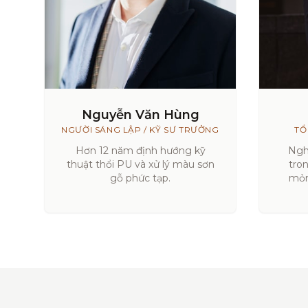
Nguyễn Văn Hùng
NGƯỜI SÁNG LẬP / KỸ SƯ TRƯỞNG
TỔ
Hơn 12 năm định hướng kỹ
Ngh
thuật thổi PU và xử lý màu sơn
tro
gỗ phức tạp.
mỏn