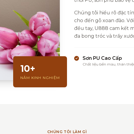
thổi PU, sơn phủ bảo vệ
Chúng tôi hiểu rõ đặc tín
cho đến gỗ xoan đào. Với
đều tay, U888 cam kết ma
đa bong tróc và trầy xước
Sơn PU Cao Cấp
Chất liệu bền màu, thân thiệ
10+
NĂM KINH NGHIỆM
CHÚNG TÔI LÀM GÌ