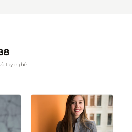
88
và tay nghề