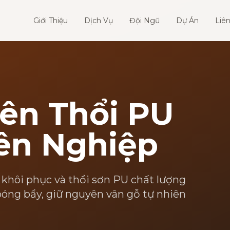
Giới Thiệu
Dịch Vụ
Đội Ngũ
Dự Án
Liê
ên Thổi PU
ên Nghiệp
 khôi phục và thổi sơn PU chất lượng
óng bẩy, giữ nguyên vân gỗ tự nhiên