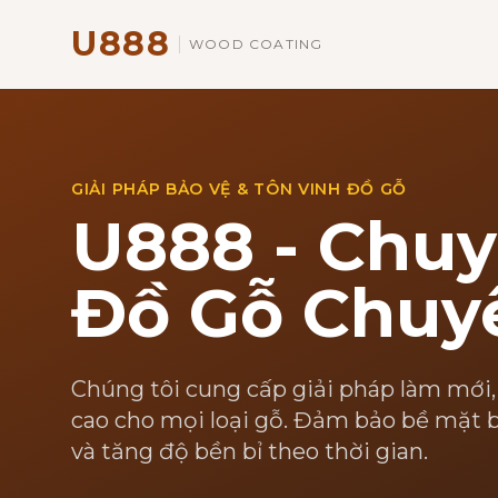
U888
WOOD COATING
GIẢI PHÁP BẢO VỆ & TÔN VINH ĐỒ GỖ
U888 - Chuy
Đồ Gỗ Chuy
Chúng tôi cung cấp giải pháp làm mới,
cao cho mọi loại gỗ. Đảm bảo bề mặt b
và tăng độ bền bỉ theo thời gian.