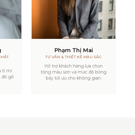
g
Phạm Thị Mai
CHẤT
TƯ VẤN & THIẾT KẾ MÀU SẮC
Hỗ trợ khách hàng lựa chọn
 tỉ mỉ
tông màu sơn và mức độ bóng
a đồ gỗ
bẩy tối ưu cho không gian.