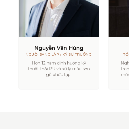
Nguyễn Văn Hùng
NGƯỜI SÁNG LẬP / KỸ SƯ TRƯỞNG
TỔ
Hơn 12 năm định hướng kỹ
Ngh
thuật thổi PU và xử lý màu sơn
tro
gỗ phức tạp.
mỏn