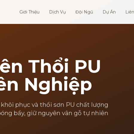
Giới Thiệu
Dịch Vụ
Đội Ngũ
Dự Án
Liê
ên Thổi PU
ên Nghiệp
 khôi phục và thổi sơn PU chất lượng
óng bẩy, giữ nguyên vân gỗ tự nhiên