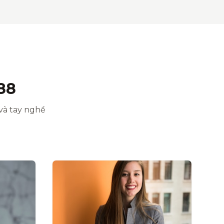
88
và tay nghề