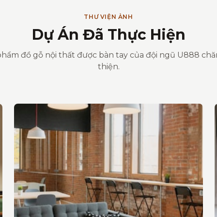
THƯ VIỆN ẢNH
Dự Án Đã Thực Hiện
hẩm đồ gỗ nội thất được bàn tay của đội ngũ U888 ch
thiện.