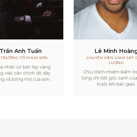
Trần Anh Tuấn
Lê Minh Hoàn
 TRƯỞNG TỔ PHUN SƠN
CHUYÊN VIÊN GIÁM SÁT 
LƯỢNG
ệ nhân có bàn tay vàng
Chịu trách nhiệm kiểm tra
ng việc cân chỉnh độ dày
từng chi tiết góc cạnh củ
g và bóng mờ của sơn.
trước khi bàn giao.