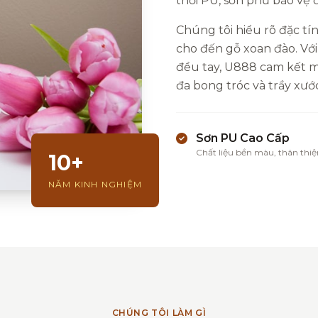
thổi PU, sơn phủ bảo vệ
Chúng tôi hiểu rõ đặc tín
cho đến gỗ xoan đào. Với
đều tay, U888 cam kết ma
đa bong tróc và trầy xước
Sơn PU Cao Cấp
Chất liệu bền màu, thân thiệ
10+
NĂM KINH NGHIỆM
CHÚNG TÔI LÀM GÌ